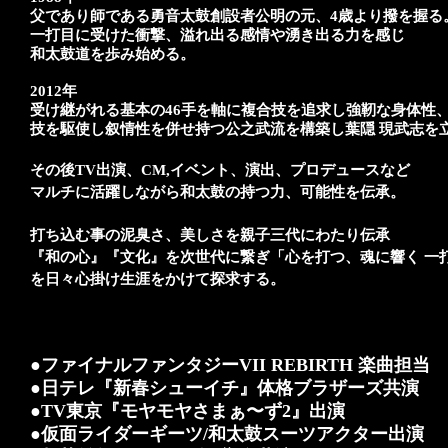
父であり師である勇音太鼓創設者公明の元、4歳より撥を握る
一打目に受けた衝撃、溢れ出る感情や湧き出る力を感じ
和太鼓道を歩み始める。
2012年
受け継がれる基本の46手を軸に複合技を追求し強靭な身体性
技を駆使し叙情性を併せ持つ公之武流を構築し葉隠 現武志を
その後TV出演、CM,イベント、演出、プロデュースなど
マルチに活躍しながら和太鼓の持つ力、可能性を伝承。
打ち込む事の泥臭さ、美しさを親子三代にわたり伝承
『和の心』『文化』を次世代に繋ぎ
「心を打つ、魂に響く 一
を
日々心掛け生涯をかけて探求する。
●ファイナルファンタジーVII REBIRTH 楽曲担当
●日テレ『新春シューイチ』体格ブラザーズ共演
●TV東京『モヤモヤさまぁ〜ず2』出演
●仮面ライダーギーツ/和太鼓スーツアクター出演