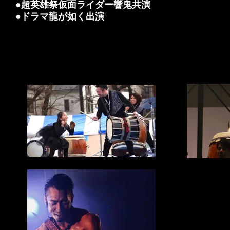
●超英雄祭仮面ライダー響鬼共演
●ドラマ龍が如く出演