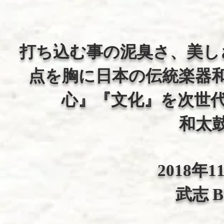
打ち込む事の泥臭さ、美し
点を胸に日本の伝統楽器
心』『文化』を次世
和太
2018年1
武志 